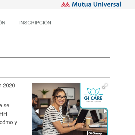
ÓN
INSCRIPCIÓN
n 2020
e se
RRHH
n cómo y