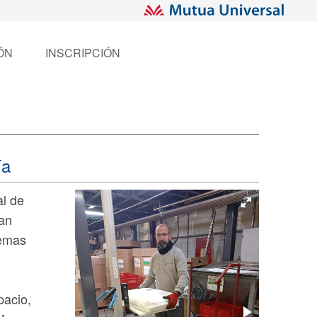
ÓN
INSCRIPCIÓN
ía
al de
ban
lemas
pacio,