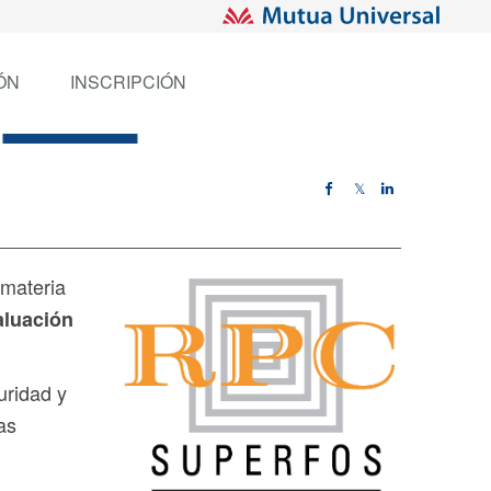
ÓN
INSCRIPCIÓN
𝕏
 materia
aluación
uridad y
as