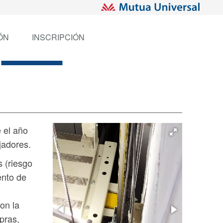
ÓN
INSCRIPCIÓN
 el año
jadores.
s (riesgo
ento de
on la
pras,